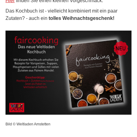
Hier
finden Sie einen kleinen Vorgeschmack.
Das Kochbuch ist - vielleicht kombiniert mit ein paar
Zutaten? - auch ein
tolles Weihnachtsgeschenk!
Bild © Weltladen Amstetten