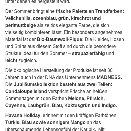
unter denen es hergestellt wird.
Der Sommer bringt eine
frische Palette an Trendfarben:
Veilchenlila,
ozeanblau, grün, kirschrot und
perlmuttbeige
als zeitlos elegante Farbe, die sich
vielseitig kombinieren lässt. Ein besonders angenehmes
Material ist der
Bio-Baumwoll-Pique:
Die Kleider, Hosen
und Shirts aus diesem Stoff sind durch die besondere
Struktur ideal für den Sommer –
strapazierfähig
und
leicht
zugleich.
Die
ökologische Herstellung der Produkte ist seit 30
Jahren auch in der DNA des Unternehmens
MADNESS
.
Die
Jubiläumskollektion besteht aus zwei Teilen:
Candaloupe Island
verspricht Frische an heißen
Sommertagen mit den Farben
Melone, Pfirsich,
Cayenne, Laubgrün, Blau, Kaktusgrün und Indigo.
Havana Holiday
erinnert mit den kräftigen Farbtönen
Türkis, Blau sowie sonnigem Mango
an das
überschäumende Lebensgefühl der Karibik. Mit